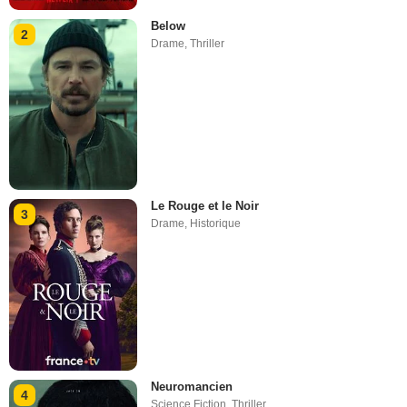
Below
2
Drame
,
Thriller
Le Rouge et le Noir
3
Drame
,
Historique
Neuromancien
4
Science Fiction
,
Thriller