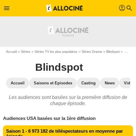
profil
menu
search
Accueil
Séries
Séries TV les plus populaires
Séries Drame
Blindspot
Blindspot : audiences TV
Blindspot
Accueil
Saisons et Episodes
Casting
News
Vidéo
Les audiences sont basées sur la première diffusion de
chaque épisode.
Audiences USA basées sur la 1ère diffusion
Saison 1 - 6 973 182 de téléspectateurs en moyenne par