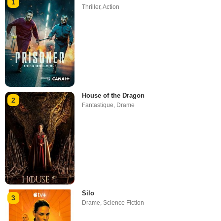
1
Thriller
,
Action
House of the Dragon
2
Fantastique
,
Drame
Silo
3
Drame
,
Science Fiction