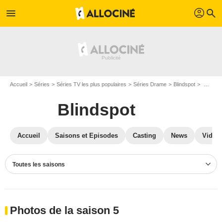
profil
menu
search
Accueil
Séries
Séries TV les plus populaires
Séries Drame
Blindspot
Photos Blindspot
Blindspot
Accueil
Saisons et Episodes
Casting
News
Vidéo
Toutes les saisons
Photos de la saison 5