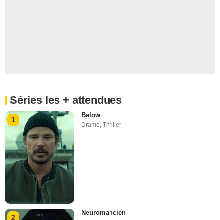
Séries les + attendues
Below
1
Drame
,
Thriller
Neuromancien
2