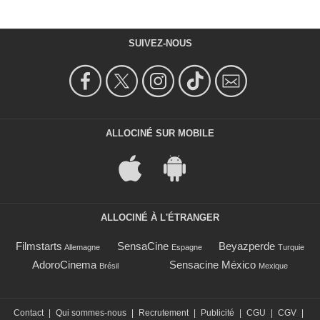
SUIVEZ-NOUS
ALLOCINÉ SUR MOBILE
ALLOCINÉ À L'ÉTRANGER
Filmstarts
SensaCine
Beyazperde
Allemagne
Espagne
Turquie
AdoroCinema
Sensacine México
Brésil
Mexique
Contact
|
Qui sommes-nous
|
Recrutement
|
Publicité
|
CGU
|
CGV
|