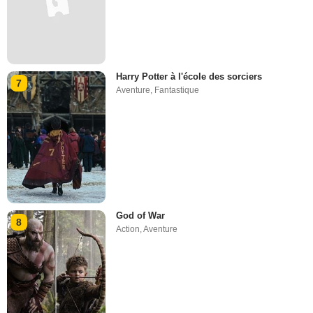
Harry Potter à l'école des sorciers
7
Aventure
,
Fantastique
God of War
8
Action
,
Aventure