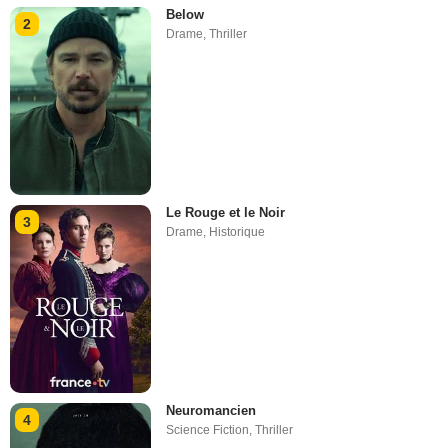
Below
2
Drame
,
Thriller
Le Rouge et le Noir
3
Drame
,
Historique
Neuromancien
4
Science Fiction
,
Thriller