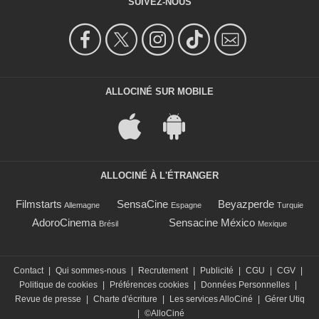
SUIVEZ-NOUS
ALLOCINÉ SUR MOBILE
ALLOCINÉ À L'ÉTRANGER
Filmstarts
SensaCine
Beyazperde
Allemagne
Espagne
Turquie
AdoroCinema
Sensacine México
Brésil
Mexique
Contact
|
Qui sommes-nous
|
Recrutement
|
Publicité
|
CGU
|
CGV
|
Politique de cookies
|
Préférences cookies
|
Données Personnelles
|
Revue de presse
|
Charte d'écriture
|
Les services AlloCiné
|
Gérer Utiq
|
©AlloCiné