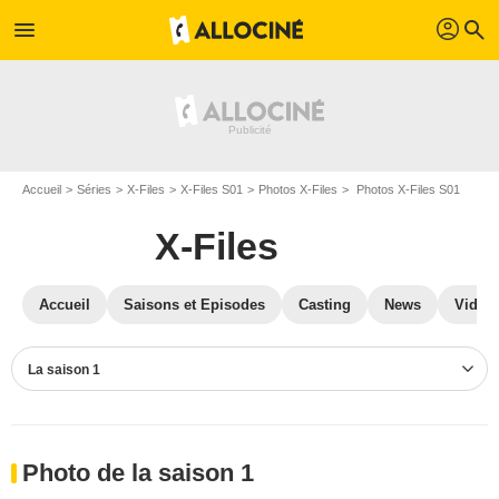
profil
menu
search
Accueil
Séries
X-Files
X-Files S01
Photos X-Files
Photos X-Files S01
X-Files
Accueil
Saisons et Episodes
Casting
News
Vidéo
La saison 1
Photo de la saison 1