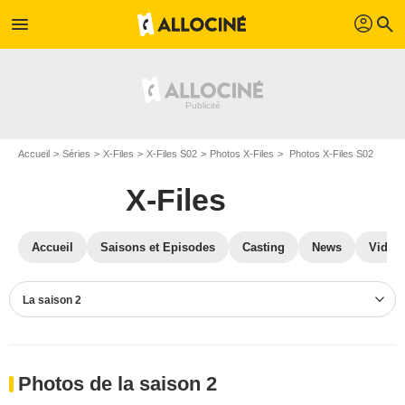
profil
menu
search
Accueil
Séries
X-Files
X-Files S02
Photos X-Files
Photos X-Files S02
X-Files
Accueil
Saisons et Episodes
Casting
News
Vidéo
La saison 2
Photos de la saison 2