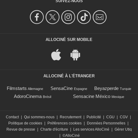
SUIVEZ-NOUS
ALLOCINÉ SUR MOBILE
ALLOCINÉ À L'ÉTRANGER
Filmstarts
SensaCine
Beyazperde
Allemagne
Espagne
Turquie
AdoroCinema
Sensacine México
Brésil
Mexique
Contact
|
Qui sommes-nous
|
Recrutement
|
Publicité
|
CGU
|
CGV
|
Politique de cookies
|
Préférences cookies
|
Données Personnelles
|
Revue de presse
|
Charte d'écriture
|
Les services AlloCiné
|
Gérer Utiq
|
©AlloCiné