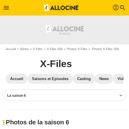
profil
menu
search
Accueil
Séries
X-Files
X-Files S06
Photos X-Files
Photos X-Files S06
X-Files
Accueil
Saisons et Episodes
Casting
News
Vidéo
La saison 6
Photos de la saison 6