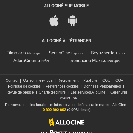
ALLOCINÉ SUR MOBILE
ALLOCINÉ À L'ÉTRANGER
Filmstarts
SensaCine
Beyazperde
Allemagne
Espagne
Turquie
AdoroCinema
Sensacine México
Brésil
Mexique
Contact
|
Qui sommes-nous
|
Recrutement
|
Publicité
|
CGU
|
CGV
|
Politique de cookies
|
Préférences cookies
|
Données Personnelles
|
Revue de presse
|
Charte d'écriture
|
Les services AlloCiné
|
Gérer Utiq
|
©AlloCiné
Retrouvez tous les horaires et infos de votre cinéma sur le numéro AlloCiné :
0 892 892 892
(0,90€/minute)