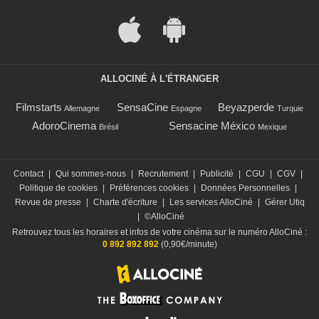
ALLOCINÉ À L'ÉTRANGER
Filmstarts
SensaCine
Beyazperde
Allemagne
Espagne
Turquie
AdoroCinema
Sensacine México
Brésil
Mexique
Contact
|
Qui sommes-nous
|
Recrutement
|
Publicité
|
CGU
|
CGV
|
Politique de cookies
|
Préférences cookies
|
Données Personnelles
|
Revue de presse
|
Charte d'écriture
|
Les services AlloCiné
|
Gérer Utiq
|
©AlloCiné
Retrouvez tous les horaires et infos de votre cinéma sur le numéro AlloCiné :
0 892 892 892
(0,90€/minute)