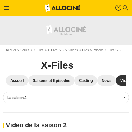
profil
menu
search
Accueil
Séries
X-Files
X-Files S02
Vidéos X-Files
Vidéos X-Files S02
X-Files
Accueil
Saisons et Episodes
Casting
News
Vidéo
La saison 2
Vidéo de la saison 2