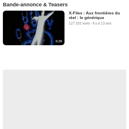
Bande-annonce & Teasers
X-Files : Aux frontières du
réel : le générique
127 102 vues
-
Il y a 13 ans
0:29