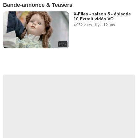
Bande-annonce & Teasers
X-Files - saison 5 - épisode
10 Extrait vidéo VO
4 062 vues
-
Il y a 12 ans
0:32