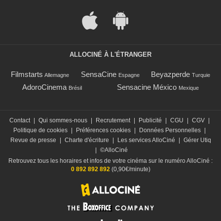
ALLOCINÉ À L'ÉTRANGER
Filmstarts
SensaCine
Beyazperde
Allemagne
Espagne
Turquie
AdoroCinema
Sensacine México
Brésil
Mexique
Contact
|
Qui sommes-nous
|
Recrutement
|
Publicité
|
CGU
|
CGV
|
Politique de cookies
|
Préférences cookies
|
Données Personnelles
|
Revue de presse
|
Charte d'écriture
|
Les services AlloCiné
|
Gérer Utiq
|
©AlloCiné
Retrouvez tous les horaires et infos de votre cinéma sur le numéro AlloCiné :
0 892 892 892
(0,90€/minute)