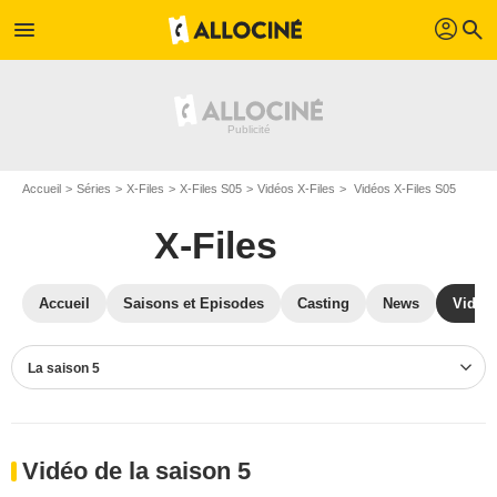
profil
menu
search
Accueil
Séries
X-Files
X-Files S05
Vidéos X-Files
Vidéos X-Files S05
X-Files
Accueil
Saisons et Episodes
Casting
News
Vidéo
La saison 5
Vidéo de la saison 5