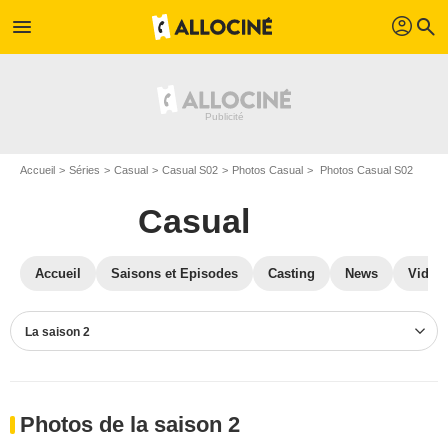
profil
menu
search
Accueil
Séries
Casual
Casual S02
Photos Casual
Photos Casual S02
Casual
Accueil
Saisons et Episodes
Casting
News
Vidéo
La saison 2
Photos de la saison 2