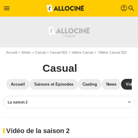
profil
menu
search
Accueil
Séries
Casual
Casual S02
Vidéos Casual
Vidéos Casual S02
Casual
Accueil
Saisons et Episodes
Casting
News
Vidéo
La saison 2
Vidéo de la saison 2