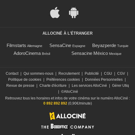
ALLOCINÉ À L'ÉTRANGER
Filmstarts
SensaCine
Beyazperde
Allemagne
Espagne
Turquie
AdoroCinema
Sensacine México
Brésil
Mexique
Contact
|
Qui sommes-nous
|
Recrutement
|
Publicité
|
CGU
|
CGV
|
Politique de cookies
|
Préférences cookies
|
Données Personnelles
|
Revue de presse
|
Charte d'écriture
|
Les services AlloCiné
|
Gérer Utiq
|
©AlloCiné
Retrouvez tous les horaires et infos de votre cinéma sur le numéro AlloCiné :
0 892 892 892
(0,90€/minute)