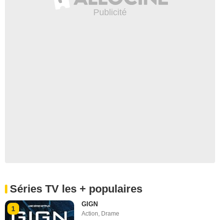
Séries TV les + populaires
GIGN
1
Action
,
Drame