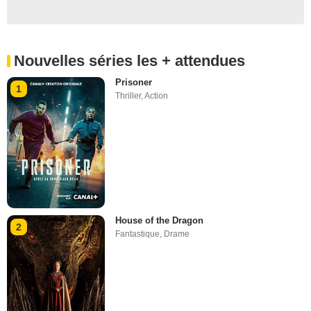
Nouvelles séries les + attendues
Prisoner
1
Thriller
,
Action
House of the Dragon
2
Fantastique
,
Drame