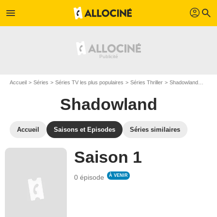
profil
menu
search
Accueil
Séries
Séries TV les plus populaires
Séries Thriller
Shadowland
Les 
Shadowland
Accueil
Saisons et Episodes
Séries similaires
Saison 1
À VENIR
0 épisode