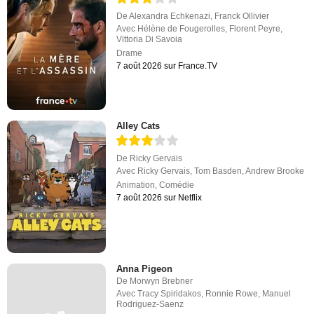
De
Alexandra Echkenazi
,
Franck Ollivier
Avec
Hélène de Fougerolles
,
Florent Peyre
,
Vittoria Di Savoia
Drame
7 août 2026 sur France.TV
Alley Cats
De
Ricky Gervais
Avec
Ricky Gervais
,
Tom Basden
,
Andrew Brooke
Animation
,
Comédie
7 août 2026 sur Netflix
Anna Pigeon
De
Morwyn Brebner
Avec
Tracy Spiridakos
,
Ronnie Rowe
,
Manuel
Rodriguez-Saenz