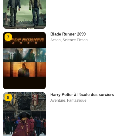
Blade Runner 2099
7
Action
,
Science Fiction
Harry Potter à l'école des sorciers
8
Aventure
,
Fantastique