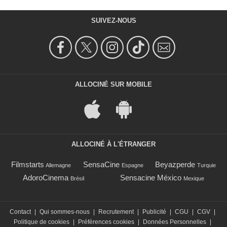
SUIVEZ-NOUS
ALLOCINÉ SUR MOBILE
ALLOCINÉ À L'ÉTRANGER
Filmstarts
SensaCine
Beyazperde
Allemagne
Espagne
Turquie
AdoroCinema
Sensacine México
Brésil
Mexique
Contact
|
Qui sommes-nous
|
Recrutement
|
Publicité
|
CGU
|
CGV
|
Politique de cookies
|
Préférences cookies
|
Données Personnelles
|