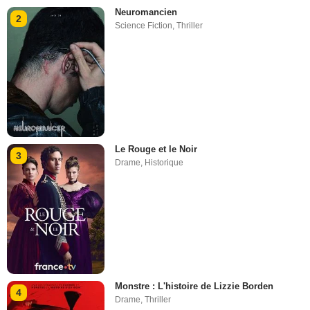
Neuromancien
2
Science Fiction
,
Thriller
Le Rouge et le Noir
3
Drame
,
Historique
Monstre : L'histoire de Lizzie Borden
4
Drame
,
Thriller