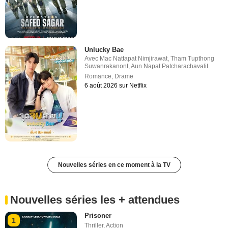
Unlucky Bae
Avec
Mac Nattapat Nimjirawat
,
Tham Tupthong
Suwanrakanont
,
Aun Napat Patcharachavalit
Romance
,
Drame
6 août 2026 sur Netflix
Nouvelles séries en ce moment à la TV
Nouvelles séries les + attendues
Prisoner
1
Thriller
,
Action