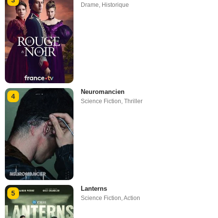
3
Drame
,
Historique
Neuromancien
4
Science Fiction
,
Thriller
Lanterns
5
Science Fiction
,
Action