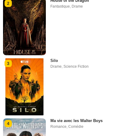
House of the Dragon
2
Fantastique
,
Drame
Silo
3
Drame
,
Science Fiction
Ma vie avec les Walter Boys
4
Romance
,
Comédie