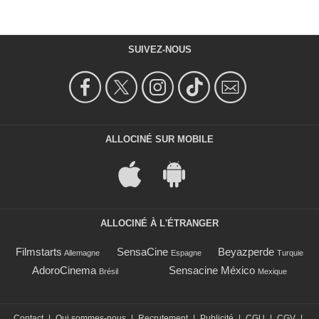
SUIVEZ-NOUS
ALLOCINÉ SUR MOBILE
ALLOCINÉ À L'ÉTRANGER
Filmstarts
SensaCine
Beyazperde
Allemagne
Espagne
Turquie
AdoroCinema
Sensacine México
Brésil
Mexique
Contact
|
Qui sommes-nous
|
Recrutement
|
Publicité
|
CGU
|
CGV
|