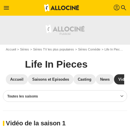
profil
menu
search
Accueil
Séries
Séries TV les plus populaires
Séries Comédie
Life In Pieces
V
Life In Pieces
Accueil
Saisons et Episodes
Casting
News
Vidéo
Toutes les saisons
Vidéo de la saison 1