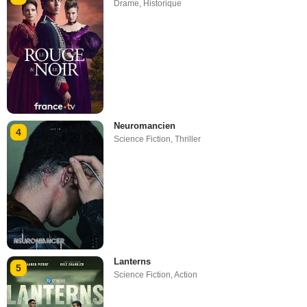
Drame
,
Historique
Neuromancien
4
Science Fiction
,
Thriller
Lanterns
5
Science Fiction
,
Action