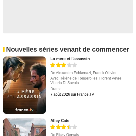
Nouvelles séries venant de commencer
La mère et l'assassin
De
Alexandra Echkenazi
,
Franck Ollivier
Avec
Hélène de Fougerolles
,
Florent Peyre
,
Vittoria Di Savoia
Drame
7 août 2026 sur France.TV
Alley Cats
De
Ricky Gervais