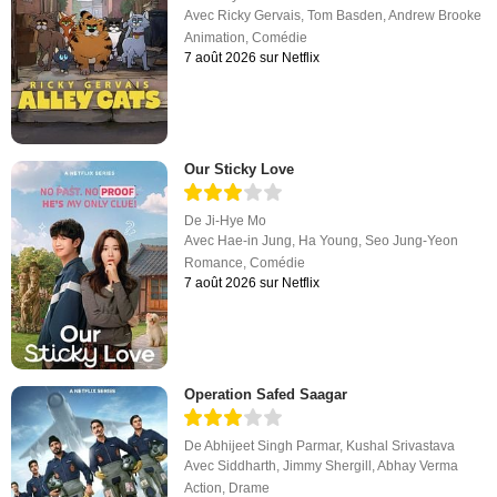
Avec
Ricky Gervais
,
Tom Basden
,
Andrew Brooke
Animation
,
Comédie
7 août 2026 sur Netflix
Our Sticky Love
De
Ji-Hye Mo
Avec
Hae-in Jung
,
Ha Young
,
Seo Jung-Yeon
Romance
,
Comédie
7 août 2026 sur Netflix
Operation Safed Saagar
De
Abhijeet Singh Parmar
,
Kushal Srivastava
Avec
Siddharth
,
Jimmy Shergill
,
Abhay Verma
Action
,
Drame