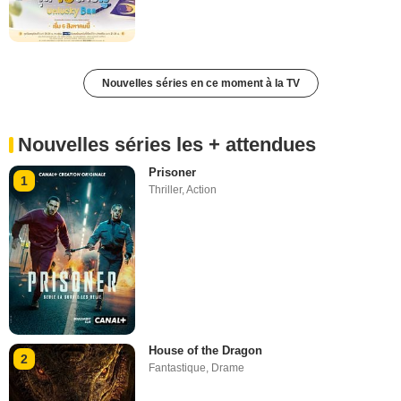
Nouvelles séries en ce moment à la TV
Nouvelles séries les + attendues
Prisoner
1
Thriller
,
Action
House of the Dragon
2
Fantastique
,
Drame