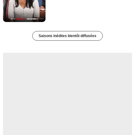
Saisons inédites bientôt diffusées