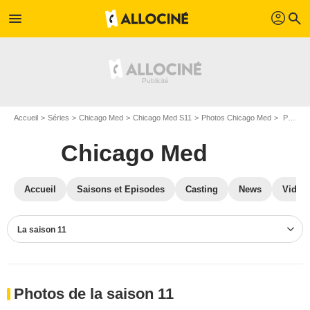
profil
menu
search
Accueil
Séries
Chicago Med
Chicago Med S11
Photos Chicago Med
Photos Chicago Med S11
Chicago Med
Accueil
Saisons et Episodes
Casting
News
Vidéo
La saison 11
Photos de la saison 11