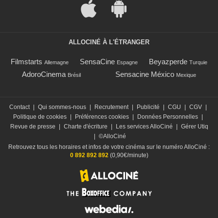
ALLOCINÉ À L'ÉTRANGER
Filmstarts
SensaCine
Beyazperde
Allemagne
Espagne
Turquie
AdoroCinema
Sensacine México
Brésil
Mexique
Contact
|
Qui sommes-nous
|
Recrutement
|
Publicité
|
CGU
|
CGV
|
Politique de cookies
|
Préférences cookies
|
Données Personnelles
|
Revue de presse
|
Charte d'écriture
|
Les services AlloCiné
|
Gérer Utiq
|
©AlloCiné
Retrouvez tous les horaires et infos de votre cinéma sur le numéro AlloCiné :
0 892 892 892
(0,90€/minute)