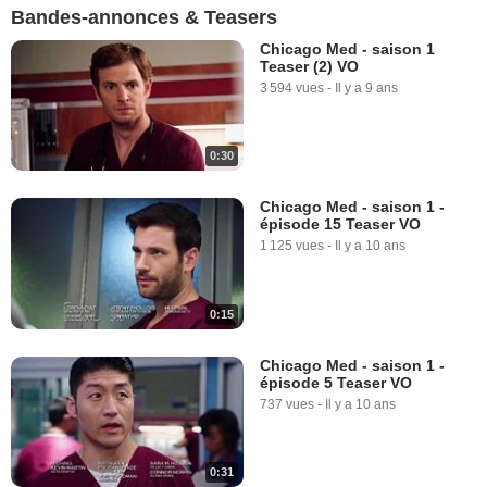
Bandes-annonces & Teasers
Chicago Med - saison 1
Teaser (2) VO
3 594 vues
-
Il y a 9 ans
0:30
Chicago Med - saison 1 -
épisode 15 Teaser VO
1 125 vues
-
Il y a 10 ans
0:15
Chicago Med - saison 1 -
épisode 5 Teaser VO
737 vues
-
Il y a 10 ans
0:31