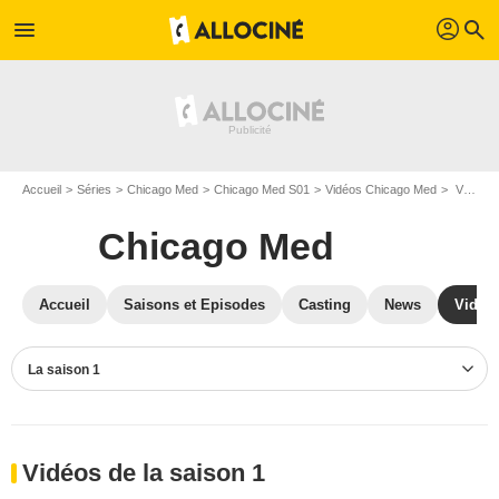
profil
menu
search
Accueil
Séries
Chicago Med
Chicago Med S01
Vidéos Chicago Med
Vidéos Chicago Med S01
Chicago Med
Accueil
Saisons et Episodes
Casting
News
Vidéo
La saison 1
Vidéos de la saison 1