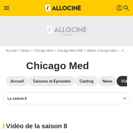
profil
menu
search
Accueil
Séries
Chicago Med
Chicago Med S08
Vidéos Chicago Med
Vidéos Chicago Med S08
Chicago Med
Accueil
Saisons et Episodes
Casting
News
Vidéo
La saison 8
Vidéo de la saison 8