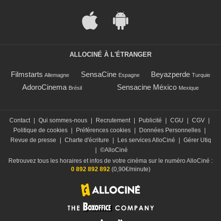
ALLOCINÉ À L'ÉTRANGER
Filmstarts
SensaCine
Beyazperde
Allemagne
Espagne
Turquie
AdoroCinema
Sensacine México
Brésil
Mexique
Contact
|
Qui sommes-nous
|
Recrutement
|
Publicité
|
CGU
|
CGV
|
Politique de cookies
|
Préférences cookies
|
Données Personnelles
|
Revue de presse
|
Charte d'écriture
|
Les services AlloCiné
|
Gérer Utiq
|
©AlloCiné
Retrouvez tous les horaires et infos de votre cinéma sur le numéro AlloCiné :
0 892 892 892
(0,90€/minute)