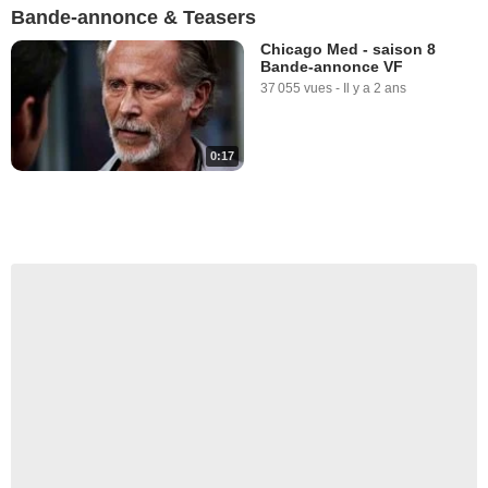
Bande-annonce & Teasers
Chicago Med - saison 8
Bande-annonce VF
37 055 vues
-
Il y a 2 ans
0:17