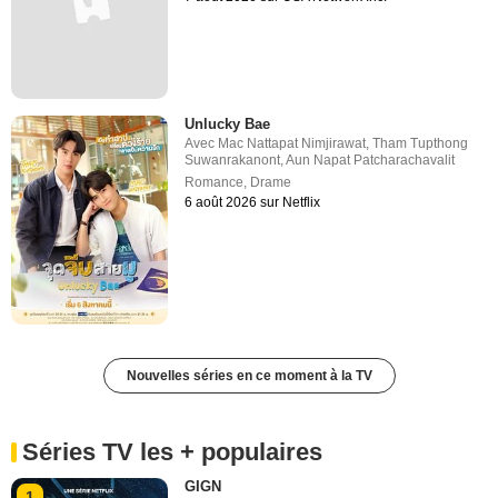
Unlucky Bae
Avec
Mac Nattapat Nimjirawat
,
Tham Tupthong
Suwanrakanont
,
Aun Napat Patcharachavalit
Romance
,
Drame
6 août 2026 sur Netflix
Nouvelles séries en ce moment à la TV
Séries TV les + populaires
GIGN
1