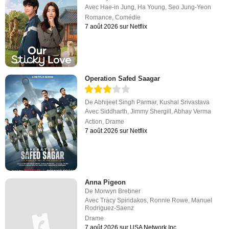
Avec
Hae-in Jung
,
Ha Young
,
Seo Jung-Yeon
Romance
,
Comédie
7 août 2026 sur Netflix
Operation Safed Saagar
De
Abhijeet Singh Parmar
,
Kushal Srivastava
Avec
Siddharth
,
Jimmy Shergill
,
Abhay Verma
Action
,
Drame
7 août 2026 sur Netflix
Anna Pigeon
De
Morwyn Brebner
Avec
Tracy Spiridakos
,
Ronnie Rowe
,
Manuel
Rodriguez-Saenz
Drame
7 août 2026 sur USA Network Inc.