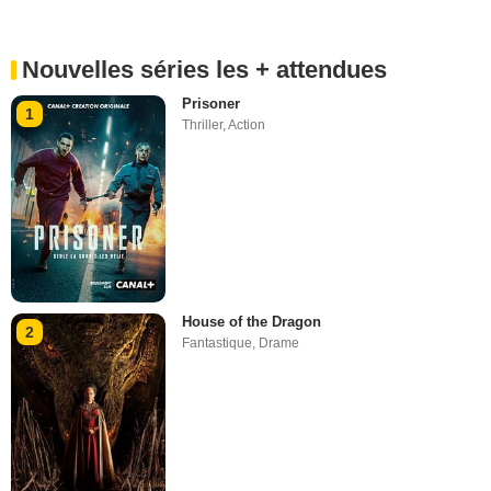
Nouvelles séries les + attendues
Prisoner
1
Thriller
,
Action
House of the Dragon
2
Fantastique
,
Drame