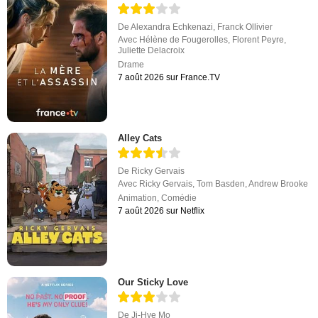
De
Alexandra Echkenazi
,
Franck Ollivier
Avec
Hélène de Fougerolles
,
Florent Peyre
,
Juliette Delacroix
Drame
7 août 2026 sur France.TV
Alley Cats
De
Ricky Gervais
Avec
Ricky Gervais
,
Tom Basden
,
Andrew Brooke
Animation
,
Comédie
7 août 2026 sur Netflix
Our Sticky Love
De
Ji-Hye Mo