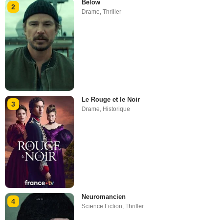
Below
2
Drame
,
Thriller
Le Rouge et le Noir
3
Drame
,
Historique
Neuromancien
4
Science Fiction
,
Thriller