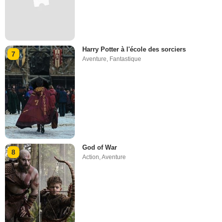
Harry Potter à l'école des sorciers
7
Aventure
,
Fantastique
God of War
8
Action
,
Aventure