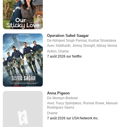
Operation Safed Saagar
De
Abhijeet Singh Parmar
,
Kushal Srivastava
Avec
Siddharth
,
Jimmy Shergill
,
Abhay Verma
Action
,
Drame
7 août 2026 sur Netflix
Anna Pigeon
De
Morwyn Brebner
Avec
Tracy Spiridakos
,
Ronnie Rowe
,
Manuel
Rodriguez-Saenz
Drame
7 août 2026 sur USA Network Inc.