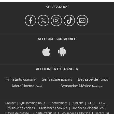
SUIVEZ-NOUS
ALLOCINÉ SUR MOBILE
ALLOCINÉ À L'ÉTRANGER
Filmstarts
SensaCine
Beyazperde
Allemagne
Espagne
Turquie
AdoroCinema
Sensacine México
Brésil
Mexique
Contact
|
Qui sommes-nous
|
Recrutement
|
Publicité
|
CGU
|
CGV
|
Politique de cookies
|
Préférences cookies
|
Données Personnelles
|
Revue de presse
|
Charte d'écriture
|
Les services AlloCiné
|
Gérer Utiq