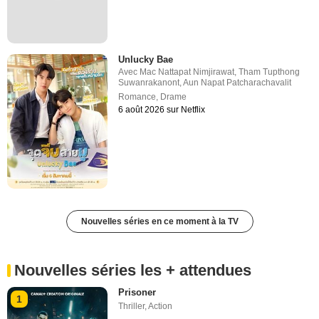
Unlucky Bae
Avec
Mac Nattapat Nimjirawat
,
Tham Tupthong
Suwanrakanont
,
Aun Napat Patcharachavalit
Romance
,
Drame
6 août 2026 sur Netflix
Nouvelles séries en ce moment à la TV
Nouvelles séries les + attendues
Prisoner
1
Thriller
,
Action