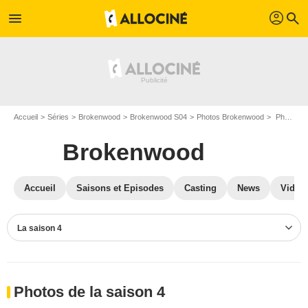
profil
menu
search
Accueil
Séries
Brokenwood
Brokenwood S04
Photos Brokenwood
Photos Brokenwood S04
Brokenwood
Accueil
Saisons et Episodes
Casting
News
Vidéo
La saison 4
Photos de la saison 4