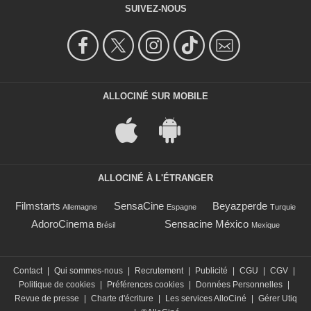
SUIVEZ-NOUS
ALLOCINÉ SUR MOBILE
ALLOCINÉ À L'ÉTRANGER
Filmstarts
SensaCine
Beyazperde
Allemagne
Espagne
Turquie
AdoroCinema
Sensacine México
Brésil
Mexique
Contact
|
Qui sommes-nous
|
Recrutement
|
Publicité
|
CGU
|
CGV
|
Politique de cookies
|
Préférences cookies
|
Données Personnelles
|
Revue de presse
|
Charte d'écriture
|
Les services AlloCiné
|
Gérer Utiq