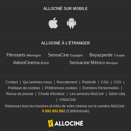
ALLOCINÉ SUR MOBILE
ALLOCINÉ À L'ÉTRANGER
Filmstarts
SensaCine
Beyazperde
Allemagne
Espagne
Turquie
AdoroCinema
Sensacine México
Brésil
Mexique
Contact
|
Qui sommes-nous
|
Recrutement
|
Publicité
|
CGU
|
CGV
|
Politique de cookies
|
Préférences cookies
|
Données Personnelles
|
Revue de presse
|
Charte d'écriture
|
Les services AlloCiné
|
Gérer Utiq
|
©AlloCiné
Retrouvez tous les horaires et infos de votre cinéma sur le numéro AlloCiné :
0 892 892 892
(0,90€/minute)