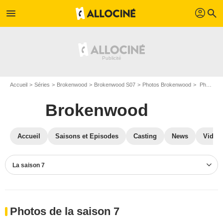
profil
menu
search
Accueil
Séries
Brokenwood
Brokenwood S07
Photos Brokenwood
Photos Brokenwood S07
Brokenwood
Accueil
Saisons et Episodes
Casting
News
Vidéo
La saison 7
Photos de la saison 7