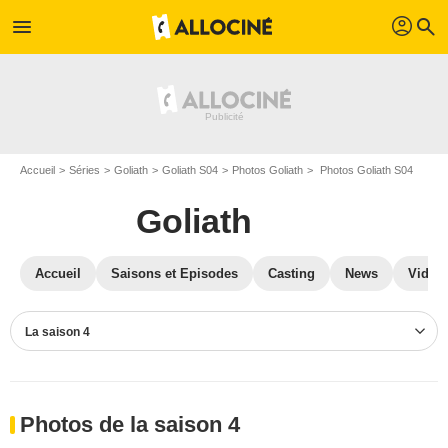
profil
menu
search
Accueil
Séries
Goliath
Goliath S04
Photos Goliath
Photos Goliath S04
Goliath
Accueil
Saisons et Episodes
Casting
News
Vidéo
La saison 4
Photos de la saison 4