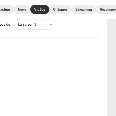
asting
News
Vidéos
Critiques
Streaming
Récompe
deos de
La saison 3