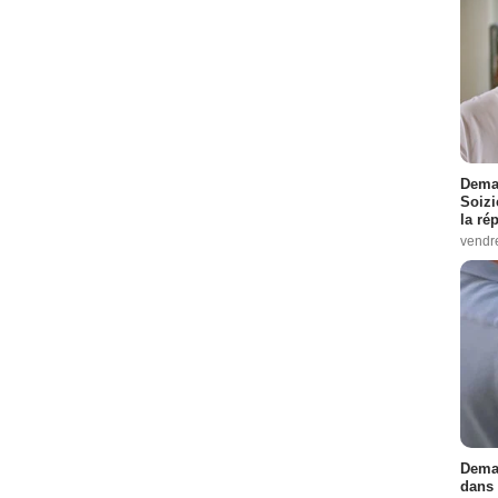
Demai
Soizi
la ré
vendr
Demai
dans 