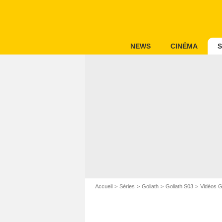
NEWS
CINÉMA
S
Accueil
Séries
Goliath
Goliath S03
Vidéos G