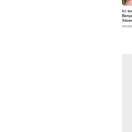
Ici t
Benj
Séver
vendr