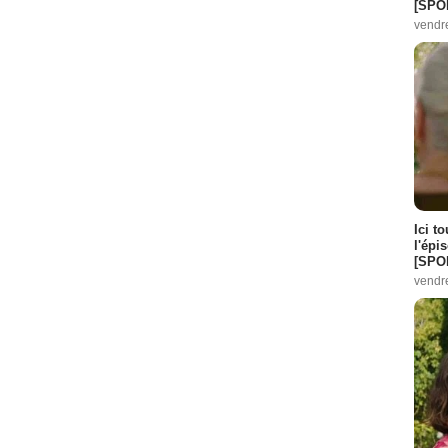
[SPO
vendr
Ici t
l'épi
[SPO
vendr