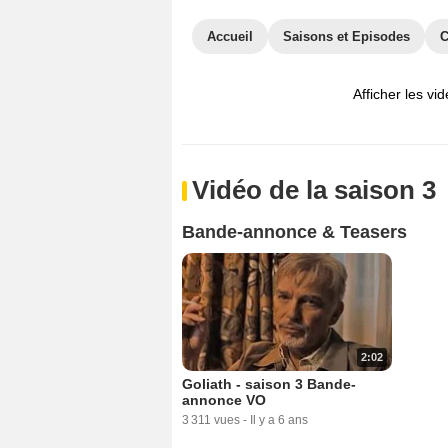
Accueil
Saisons et Episodes
C
Afficher les vi
Vidéo de la saison 3
Bande-annonce & Teasers
2:02
Goliath - saison 3 Bande-
annonce VO
3 311 vues
-
Il y a 6 ans