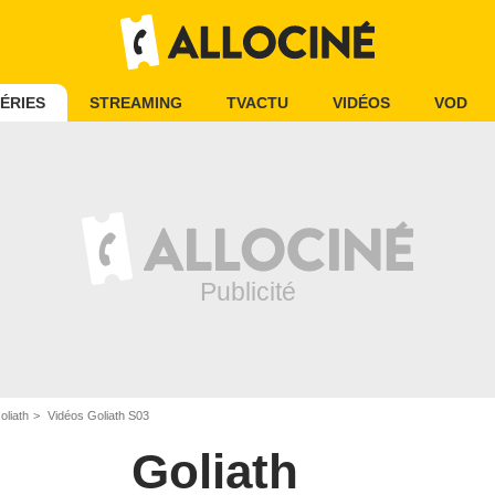
ÉRIES
STREAMING
TVACTU
VIDÉOS
VOD
oliath
Vidéos Goliath S03
Goliath