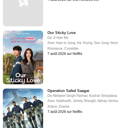
Our Sticky Love
De
Ji-Hye Mo
Avec
Hae-in Jung
,
Ha Young
,
Seo Jung-Yeon
Romance
,
Comédie
7 août 2026 sur Netflix
Operation Safed Saagar
De
Abhijeet Singh Parmar
,
Kushal Srivastava
Avec
Siddharth
,
Jimmy Shergill
,
Abhay Verma
Action
,
Drame
7 août 2026 sur Netflix