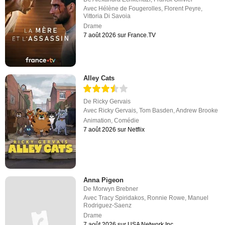
Avec
Hélène de Fougerolles
,
Florent Peyre
,
Vittoria Di Savoia
Drame
7 août 2026 sur France.TV
Alley Cats
De
Ricky Gervais
Avec
Ricky Gervais
,
Tom Basden
,
Andrew Brooke
Animation
,
Comédie
7 août 2026 sur Netflix
Anna Pigeon
De
Morwyn Brebner
Avec
Tracy Spiridakos
,
Ronnie Rowe
,
Manuel
Rodriguez-Saenz
Drame
7 août 2026 sur USA Network Inc.