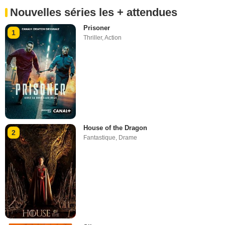
Nouvelles séries les + attendues
Prisoner
1
Thriller
,
Action
House of the Dragon
2
Fantastique
,
Drame