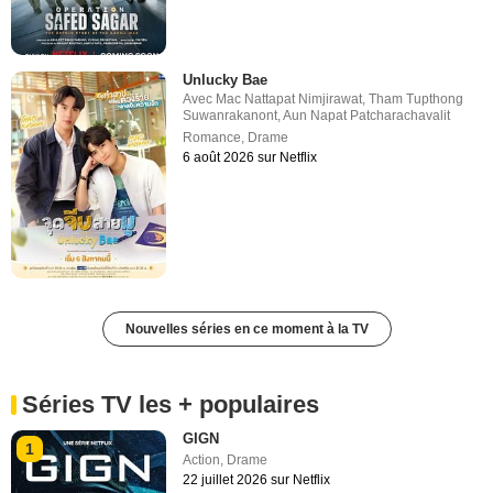
Unlucky Bae
Avec
Mac Nattapat Nimjirawat
,
Tham Tupthong
Suwanrakanont
,
Aun Napat Patcharachavalit
Romance
,
Drame
6 août 2026 sur Netflix
Nouvelles séries en ce moment à la TV
Séries TV les + populaires
GIGN
1
Action
,
Drame
22 juillet 2026 sur Netflix