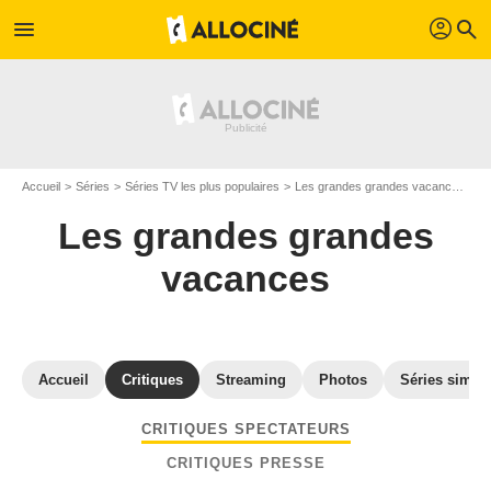
profil
menu
search
Accueil
Séries
Séries TV les plus populaires
Les grandes grandes vacances
A
Les grandes grandes
vacances
Accueil
Critiques
Streaming
Photos
Séries simila
CRITIQUES SPECTATEURS
CRITIQUES PRESSE