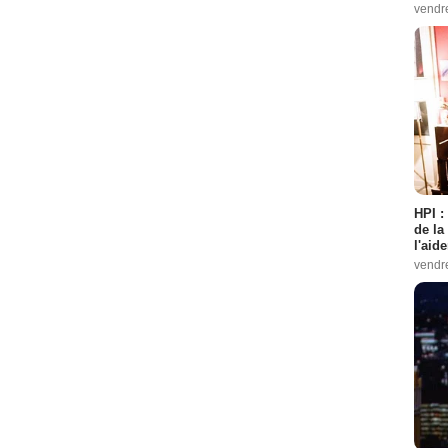
vendr
HPI :
de la
l'aid
vendr