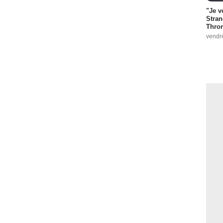
"Je v
Stran
Thro
vendr