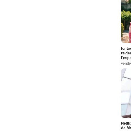
Ici t
revie
l'esp
vendr
Netfl
de Ma