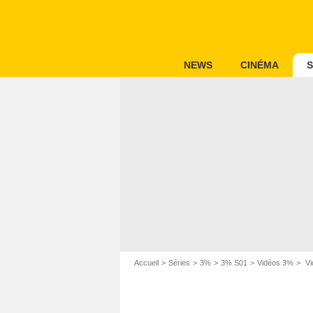
NEWS
CINÉMA
S
Accueil
Séries
3%
3% S01
Vidéos 3%
Vi