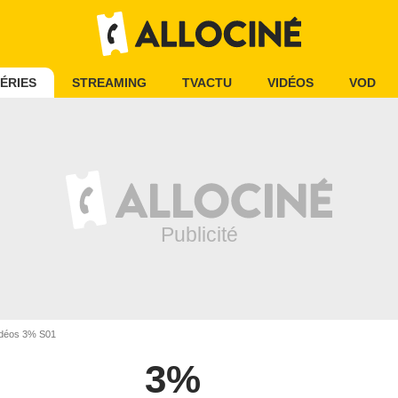
ÉRIES
STREAMING
TVACTU
VIDÉOS
VOD
déos 3% S01
3%