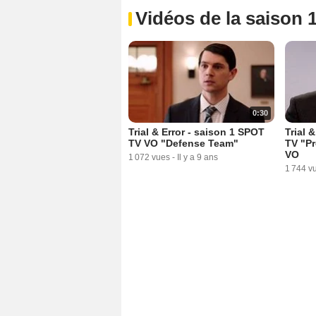
Vidéos de la saison 
0:30
Trial & Error - saison 1 SPOT
Trial 
TV VO "Defense Team"
TV "Pr
VO
1 072 vues
-
Il y a 9 ans
1 744 v