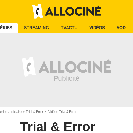
ÉRIES
STREAMING
TVACTU
VIDÉOS
VOD
éries Judiciaire
Trial & Error
Vidéos Trial & Error
Trial & Error