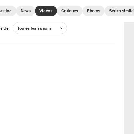
asting
News
Vidéos
Critiques
Photos
Séries simila
os de
Toutes les saisons