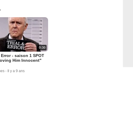
1
0:30
& Error - saison 1 SPOT
oving Him Innocent"
ues
-
Il y a 9 ans