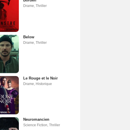
Borden
Drame
,
Thriller
Below
Drame
,
Thriller
Le Rouge et le Noir
Drame
,
Historique
Neuromancien
Science Fiction
,
Thriller