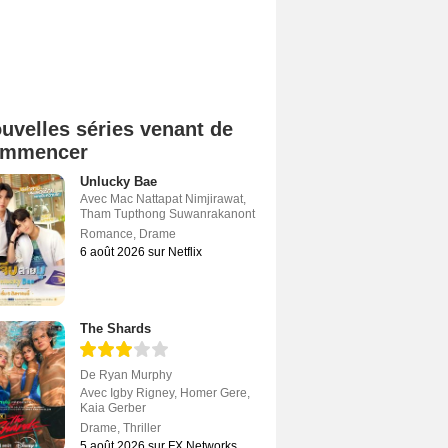
uvelles séries venant de
ommencer
Unlucky Bae
Avec
Mac Nattapat Nimjirawat
,
Tham Tupthong Suwanrakanont
Romance
,
Drame
6 août 2026 sur Netflix
The Shards
De
Ryan Murphy
Avec
Igby Rigney
,
Homer Gere
,
Kaia Gerber
Drame
,
Thriller
5 août 2026 sur FX Networks