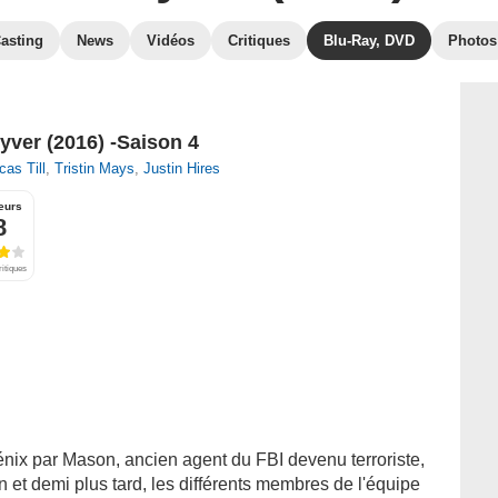
asting
News
Vidéos
Critiques
Blu-Ray, DVD
Photos
ver (2016) -Saison 4
cas Till
,
Tristin Mays
,
Justin Hires
eurs
8
ritiques
hénix par Mason, ancien agent du FBI devenu terroriste,
 et demi plus tard, les différents membres de l'équipe