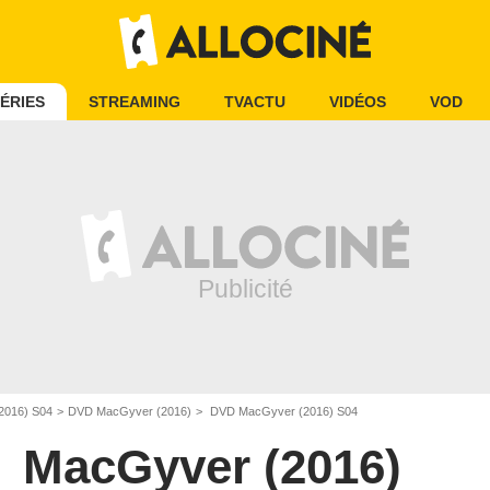
ÉRIES
STREAMING
TVACTU
VIDÉOS
VOD
2016) S04
DVD MacGyver (2016)
DVD MacGyver (2016) S04
MacGyver (2016)