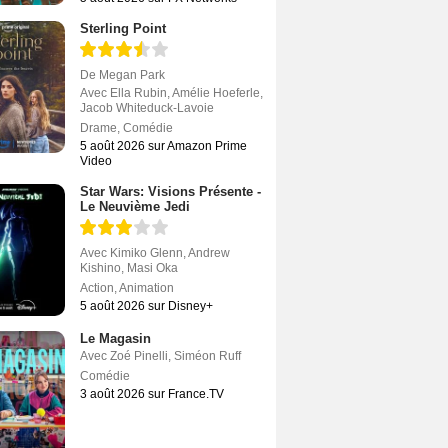
Sterling Point
De
Megan Park
Avec
Ella Rubin
,
Amélie Hoeferle
,
Jacob Whiteduck-Lavoie
Drame
,
Comédie
5 août 2026 sur Amazon Prime
Video
Star Wars: Visions Présente -
Le Neuvième Jedi
Avec
Kimiko Glenn
,
Andrew
Kishino
,
Masi Oka
Action
,
Animation
5 août 2026 sur Disney+
Le Magasin
Avec
Zoé Pinelli
,
Siméon Ruff
Comédie
3 août 2026 sur France.TV