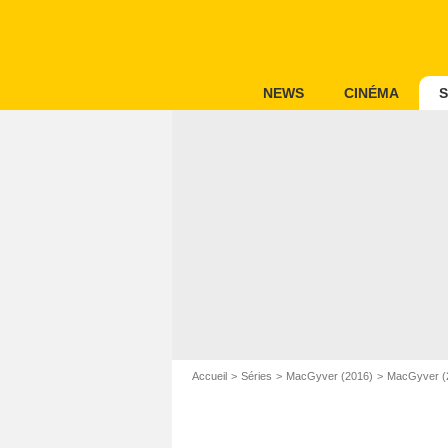
NEWS
CINÉMA
S
Accueil
Séries
MacGyver (2016)
MacGyver (