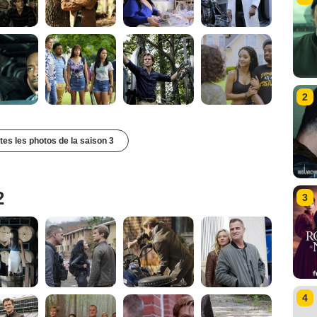
2
utes les photos de la saison 3
2
3
4