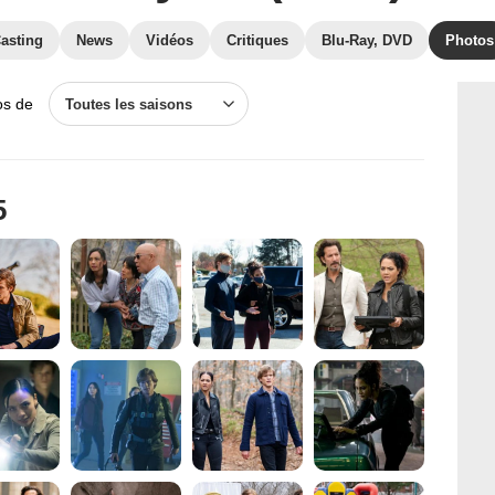
asting
News
Vidéos
Critiques
Blu-Ray, DVD
Photos
os de
Toutes les saisons
5