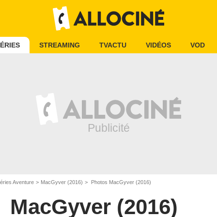
ÉRIES
STREAMING
TVACTU
VIDÉOS
VOD
éries Aventure
MacGyver (2016)
Photos MacGyver (2016)
MacGyver (2016)