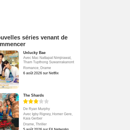
uvelles séries venant de
ommencer
Unlucky Bae
Avec
Mac Nattapat Nimjirawat
,
Tham Tupthong Suwanrakanont
Romance
,
Drame
6 août 2026 sur Netflix
The Shards
De
Ryan Murphy
Avec
Igby Rigney
,
Homer Gere
,
Kaia Gerber
Drame
,
Thriller
5 août 2026 sur FX Networks