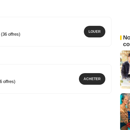
LOUER
 (36 offres)
No
c
ACHETER
6 offres)