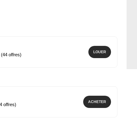
LOUER
 (44 offres)
ACHETER
4 offres)