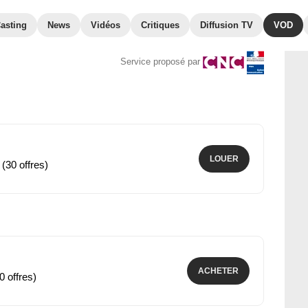
asting
News
Vidéos
Critiques
Diffusion TV
VOD
Service proposé par
LOUER
 (30 offres)
ACHETER
0 offres)