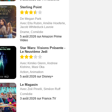
Sterling Point
De
Megan Park
Avec
Ella Rubin
,
Amélie Hoeferle
,
Jacob Whiteduck-Lavoie
Drame
,
Comédie
5 août 2026 sur Amazon Prime
Video
Star Wars: Visions Présente -
Le Neuvième Jedi
Avec
Kimiko Glenn
,
Andrew
Kishino
,
Masi Oka
Action
,
Animation
5 août 2026 sur Disney+
Le Magasin
Avec
Zoé Pinelli
,
Siméon Ruff
Comédie
3 août 2026 sur France.TV