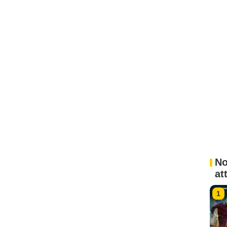
No
at
1