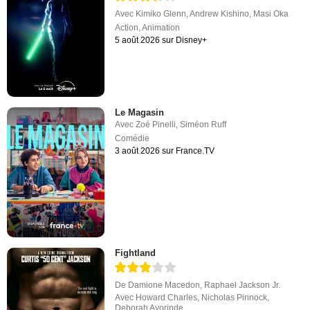
Avec
Kimiko Glenn
,
Andrew Kishino
,
Masi Oka
Action
,
Animation
5 août 2026 sur Disney+
Le Magasin
Avec
Zoé Pinelli
,
Siméon Ruff
Comédie
3 août 2026 sur France.TV
Fightland
De
Damione Macedon
,
Raphael Jackson Jr.
Avec
Howard Charles
,
Nicholas Pinnock
,
Deborah Ayorinde