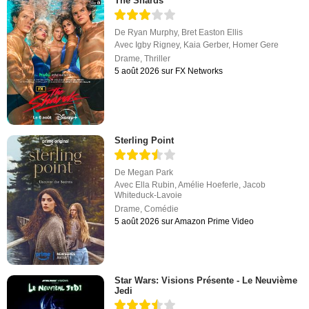
The Shards
De
Ryan Murphy
,
Bret Easton Ellis
Avec
Igby Rigney
,
Kaia Gerber
,
Homer Gere
Drame
,
Thriller
5 août 2026 sur FX Networks
Sterling Point
De
Megan Park
Avec
Ella Rubin
,
Amélie Hoeferle
,
Jacob
Whiteduck-Lavoie
Drame
,
Comédie
5 août 2026 sur Amazon Prime Video
Star Wars: Visions Présente - Le Neuvième
Jedi