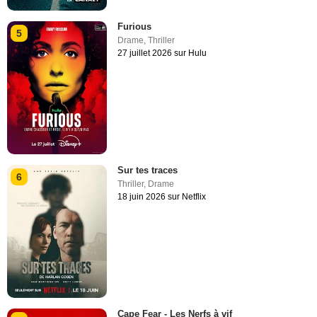
Furious
5
Drame
,
Thriller
27 juillet 2026 sur Hulu
Sur tes traces
6
Thriller
,
Drame
18 juin 2026 sur Netflix
Cape Fear - Les Nerfs à vif