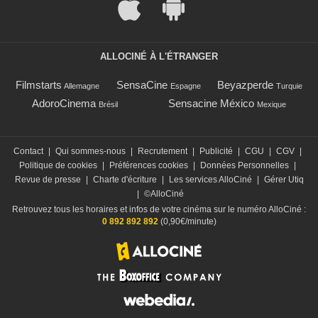
ALLOCINÉ À L'ÉTRANGER
Filmstarts
SensaCine
Beyazperde
Allemagne
Espagne
Turquie
AdoroCinema
Sensacine México
Brésil
Mexique
Contact
|
Qui sommes-nous
|
Recrutement
|
Publicité
|
CGU
|
CGV
|
Politique de cookies
|
Préférences cookies
|
Données Personnelles
|
Revue de presse
|
Charte d'écriture
|
Les services AlloCiné
|
Gérer Utiq
|
©AlloCiné
Retrouvez tous les horaires et infos de votre cinéma sur le numéro AlloCiné :
0 892 892 892
(0,90€/minute)