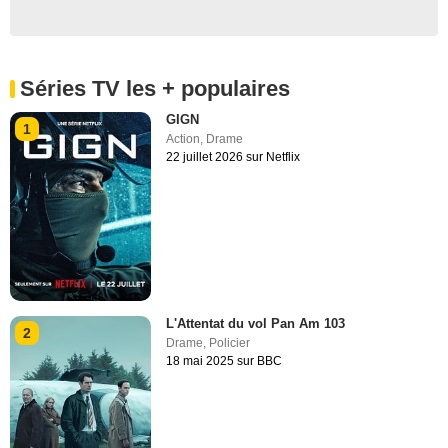
Séries TV les + populaires
GIGN
1
Action
,
Drame
22 juillet 2026 sur Netflix
L'Attentat du vol Pan Am 103
2
Drame
,
Policier
18 mai 2025 sur BBC