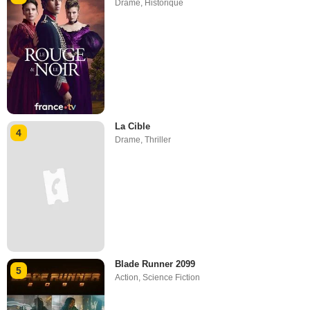
Drame
,
Historique
La Cible
4
Drame
,
Thriller
Blade Runner 2099
5
Action
,
Science Fiction