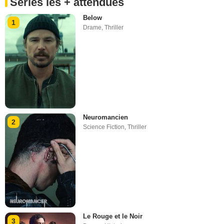
Séries les + attendues
Below
1
Drame
,
Thriller
Neuromancien
2
Science Fiction
,
Thriller
Le Rouge et le Noir
3