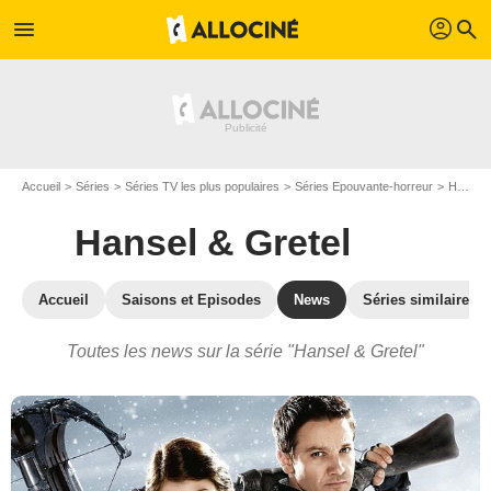
profil
menu
search
Accueil
Séries
Séries TV les plus populaires
Séries Epouvante-horreur
Hansel & Gretel
Hansel & Gretel
Accueil
Saisons et Episodes
News
Séries similaires
Toutes les news sur la série "Hansel & Gretel"