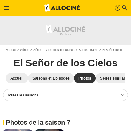
profil
menu
search
Accueil
Séries
Séries TV les plus populaires
Séries Drame
El Señor de los Cielos
El Señor de los Cielos
Accueil
Saisons et Episodes
Photos
Séries similaires
Toutes les saisons
Photos de la saison 7