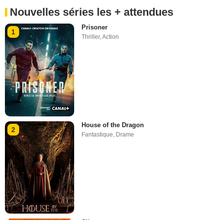
Nouvelles séries les + attendues
Prisoner
1
Thriller
,
Action
House of the Dragon
2
Fantastique
,
Drame