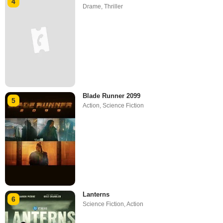
4
Drame
,
Thriller
Blade Runner 2099
5
Action
,
Science Fiction
Lanterns
6
Science Fiction
,
Action