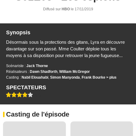
Diffusé sur
HBO
le 17/11/2019
Synopsis
Désormais sous la protections des gitans, Lyra en découvre
davantage sur son passé. Mme Coulter déploie tous les
moyens à sa disposition pour retrouver la jeune fugueuse...
Scénariste :
Jack Thorne
Réalisateurs :
Dawn Shadforth
,
William McGregor
Casting :
Nabil Elouahabi
,
Simon Manyonda
,
Frank Bourke
> plus
SPECTATEURS
4,0
Casting de l'épisode