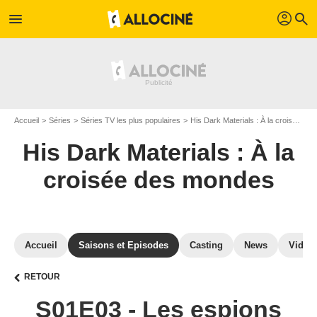
profil
menu
search
Accueil
Séries
Séries TV les plus populaires
His Dark Materials : À la croisée des mondes
His Dark Materials : À la
croisée des mondes
Accueil
Saisons et Episodes
Casting
News
Vidéo
RETOUR
S01E03 - Les espions