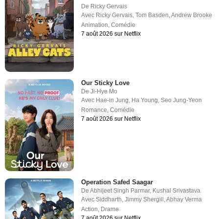
De
Ricky Gervais
Avec
Ricky Gervais
,
Tom Basden
,
Andrew Brooke
Animation
,
Comédie
7 août 2026 sur Netflix
Our Sticky Love
De
Ji-Hye Mo
Avec
Hae-in Jung
,
Ha Young
,
Seo Jung-Yeon
Romance
,
Comédie
7 août 2026 sur Netflix
Operation Safed Saagar
De
Abhijeet Singh Parmar
,
Kushal Srivastava
Avec
Siddharth
,
Jimmy Shergill
,
Abhay Verma
Action
,
Drame
7 août 2026 sur Netflix