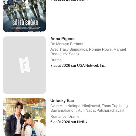
Anna Pigeon
De
Morwyn Brebner
Avec
Tracy Spiridakos
,
Ronnie Rowe
,
Manuel
Rodriguez-Saenz
Drame
7 août 2026 sur USA Network Inc.
Unlucky Bae
Avec
Mac Nattapat Nimjirawat
,
Tham Tupthong
Suwanrakanont
,
Aun Napat Patcharachavalit
Romance
,
Drame
6 août 2026 sur Netflix