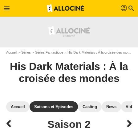
profil
menu
search
Accueil
Séries
Séries Fantastique
His Dark Materials : À la croisée des mondes
His Dark Materials : À la
croisée des mondes
Accueil
Saisons et Episodes
Casting
News
Vidéo
Saison 2