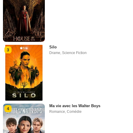
Silo
3
Drame
,
Science Fiction
Ma vie avec les Walter Boys
4
Romance
,
Comédie