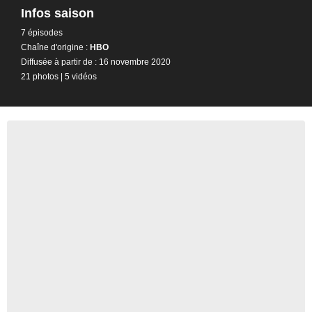
Infos saison
7 épisodes
Chaîne d'origine :
HBO
Diffusée à partir de : 16 novembre 2020
21 photos
|
5 vidéos