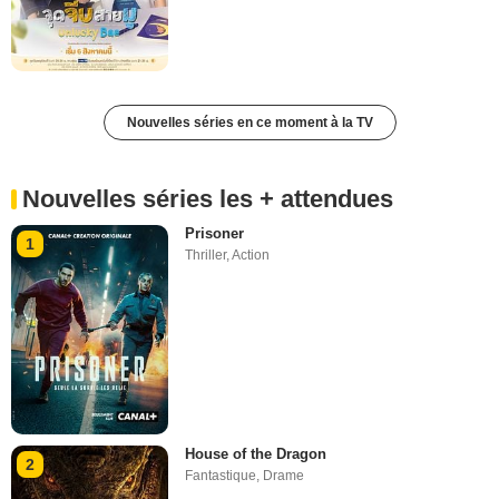
Nouvelles séries en ce moment à la TV
Nouvelles séries les + attendues
Prisoner
1
Thriller
,
Action
House of the Dragon
2
Fantastique
,
Drame