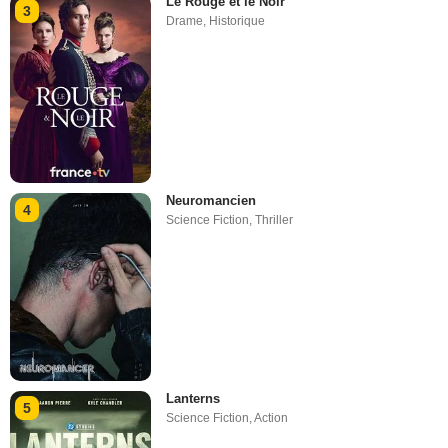
Le Rouge et le Noir
3
Drame
,
Historique
Neuromancien
4
Science Fiction
,
Thriller
Lanterns
5
Science Fiction
,
Action