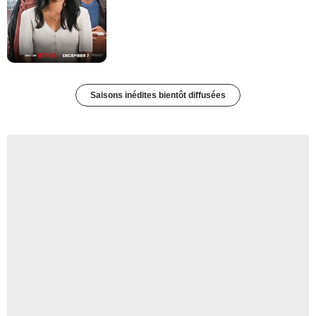
Saisons inédites bientôt diffusées