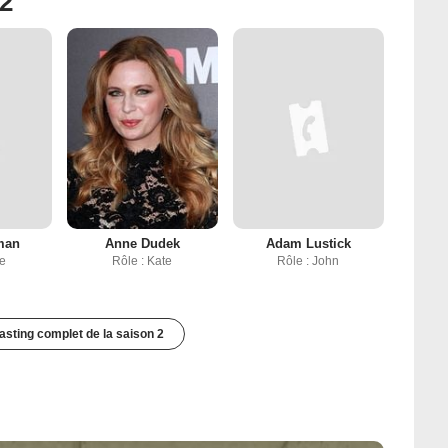
 2
man
Anne Dudek
Adam Lustick
ke
Rôle : Kate
Rôle : John
casting complet de la saison 2