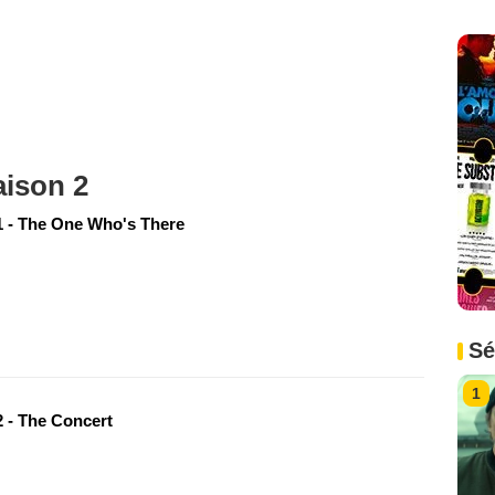
aison 2
 - The One Who's There
Sé
1
 - The Concert