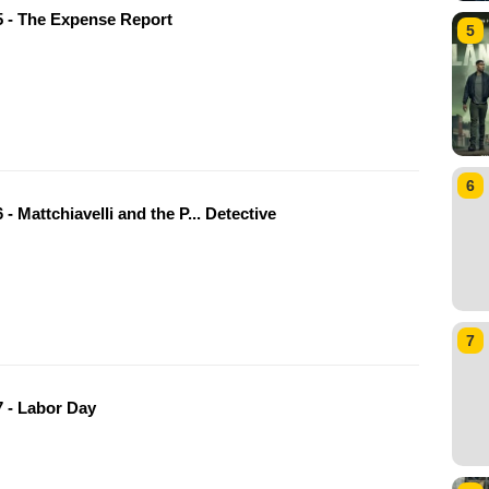
 - The Expense Report
5
6
- Mattchiavelli and the P... Detective
7
 - Labor Day