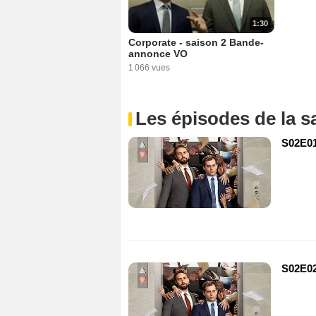
1:30
Corporate - saison 2 Bande-
annonce VO
1 066 vues
Les épisodes de la s
S02E01
S02E02