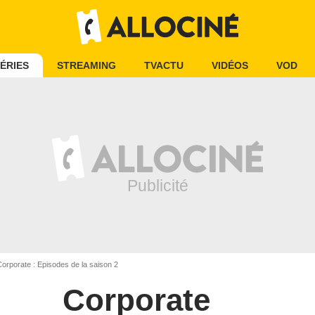
ÉRIES
STREAMING
TVACTU
VIDÉOS
VOD
orporate : Episodes de la saison 2
Corporate