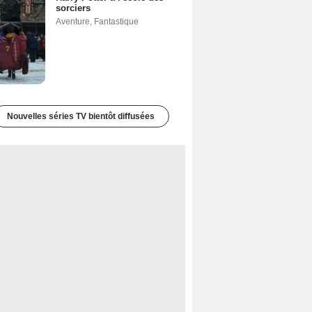
sorciers
Aventure
,
Fantastique
Nouvelles séries TV bientôt diffusées