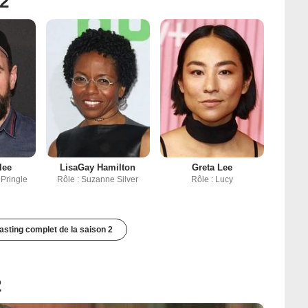
 2
lee
LisaGay Hamilton
Greta Lee
 Pringle
Rôle : Suzanne Silver
Rôle : Lucy
casting complet de la saison 2
2