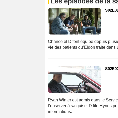
Les épisodes de la s
S02E01
Chance et D font équipe depuis plusie
vie des patients qu’Eldon traite dans 
S02E02
Ryan Winter est admis dans le Servic
l’observer à sa guise. D file Hynes pou
informations.