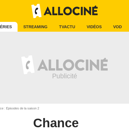
ÉRIES
STREAMING
TVACTU
VIDÉOS
VOD
e : Episodes de la saison 2
Chance