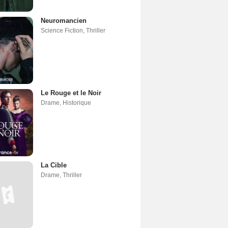
Neuromancien
Science Fiction
,
Thriller
Le Rouge et le Noir
Drame
,
Historique
La Cible
Drame
,
Thriller