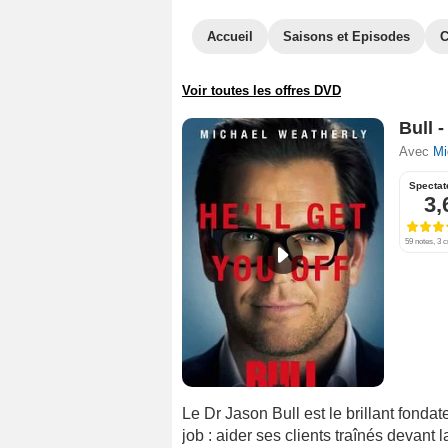
Accueil
Saisons et Episodes
C
Voir toutes les offres DVD
Bull 
Avec
Mi
Spectat
3,
59 notes, 3 c
Le Dr Jason Bull est le brillant fonda
job : aider ses clients traînés devant 