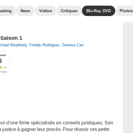
asting
News
Vidéos
Critiques
Blu-Ray, DVD
Photos
- Saison 1
chael Weatherly
,
Freddy Rodriguez
,
Geneva Carr
eurs
6
ritiques
teur d’une firme spécialisée en conseils juridiques. Son
la justice à gagner leur procès. Pour réussir ces petits