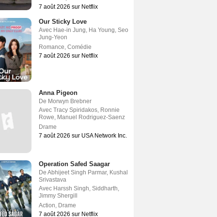
7 août 2026 sur Netflix
Our Sticky Love
Avec
Hae-in Jung
,
Ha Young
,
Seo
Jung-Yeon
Romance
,
Comédie
7 août 2026 sur Netflix
Anna Pigeon
De
Morwyn Brebner
Avec
Tracy Spiridakos
,
Ronnie
Rowe
,
Manuel Rodriguez-Saenz
Drame
7 août 2026 sur USA Network Inc.
Operation Safed Saagar
De
Abhijeet Singh Parmar
,
Kushal
Srivastava
Avec
Harssh Singh
,
Siddharth
,
Jimmy Shergill
Action
,
Drame
7 août 2026 sur Netflix