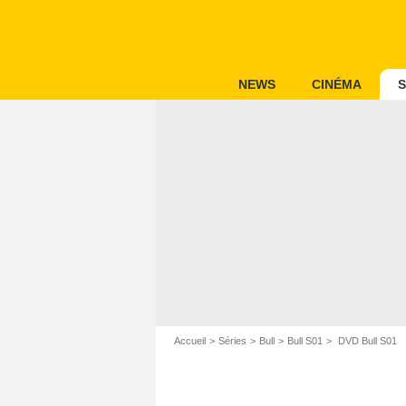
NEWS
CINÉMA
S
Accueil
Séries
Bull
Bull S01
DVD Bull S01