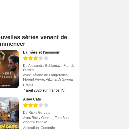
uvelles séries venant de
ommencer
La mère et l'assassin
De
Alexandra Echkenazi
,
Franck
Ollivier
Avec
Hélène de Fougerolles
,
Florent Peyre
,
Vittoria Di Savoia
Drame
7 août 2026 sur France.TV
Alley Cats
De
Ricky Gervais
Avec
Ricky Gervais
,
Tom Basden
,
Andrew Brooke
Animation
,
Comédie