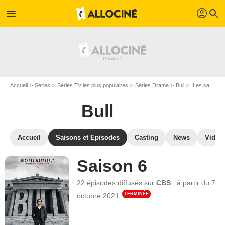
profil
menu
search
Accueil
Séries
Séries TV les plus populaires
Séries Drame
Bull
Les saisons de Bull
Bull
Accueil
Saisons et Episodes
Casting
News
Vidéo
Saison 6
22 épisodes
diffusés sur
CBS
,
à partir du
7
TERMINÉE
octobre 2021