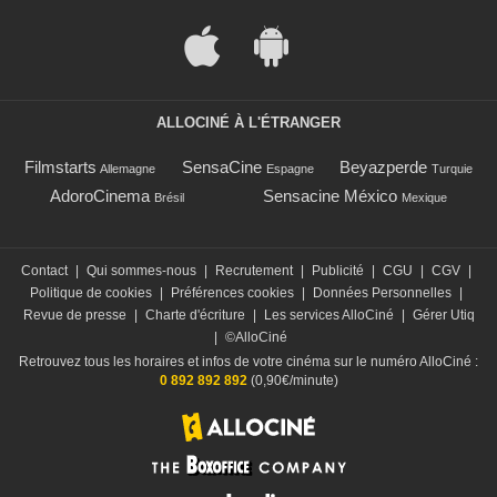
ALLOCINÉ À L'ÉTRANGER
Filmstarts
SensaCine
Beyazperde
Allemagne
Espagne
Turquie
AdoroCinema
Sensacine México
Brésil
Mexique
Contact
|
Qui sommes-nous
|
Recrutement
|
Publicité
|
CGU
|
CGV
|
Politique de cookies
|
Préférences cookies
|
Données Personnelles
|
Revue de presse
|
Charte d'écriture
|
Les services AlloCiné
|
Gérer Utiq
|
©AlloCiné
Retrouvez tous les horaires et infos de votre cinéma sur le numéro AlloCiné :
0 892 892 892
(0,90€/minute)