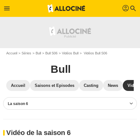
profil
menu
search
Accueil
Séries
Bull
Bull S06
Vidéos Bull
Vidéos Bull S06
Bull
Accueil
Saisons et Episodes
Casting
News
Vidéo
La saison 6
Vidéo de la saison 6