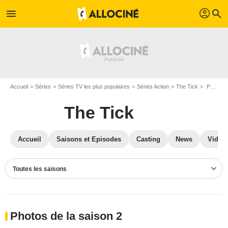
profil
menu
search
Accueil
Séries
Séries TV les plus populaires
Séries Action
The Tick
Photos The Tick
The Tick
Accueil
Saisons et Episodes
Casting
News
Vidéo
Toutes les saisons
Photos de la saison 2