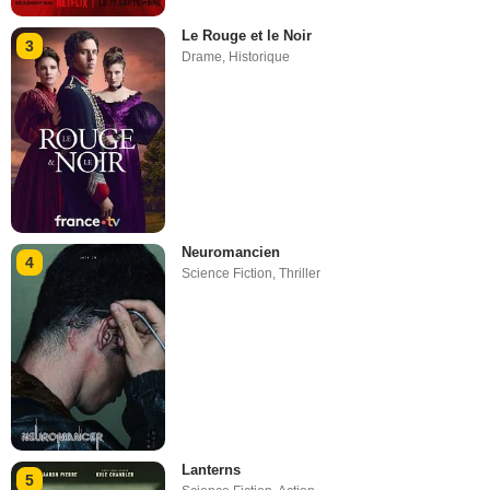
Le Rouge et le Noir
3
Drame
,
Historique
Neuromancien
4
Science Fiction
,
Thriller
Lanterns
5