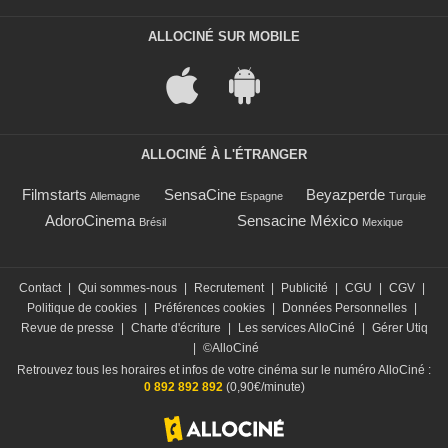
ALLOCINÉ SUR MOBILE
ALLOCINÉ À L'ÉTRANGER
Filmstarts
SensaCine
Beyazperde
Allemagne
Espagne
Turquie
AdoroCinema
Sensacine México
Brésil
Mexique
Contact
|
Qui sommes-nous
|
Recrutement
|
Publicité
|
CGU
|
CGV
|
Politique de cookies
|
Préférences cookies
|
Données Personnelles
|
Revue de presse
|
Charte d'écriture
|
Les services AlloCiné
|
Gérer Utiq
|
©AlloCiné
Retrouvez tous les horaires et infos de votre cinéma sur le numéro AlloCiné :
0 892 892 892
(0,90€/minute)