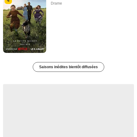
4
Drame
Saisons inédites bientôt diffusées