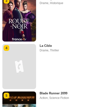
3
Drame
,
Historique
La Cible
4
Drame
,
Thriller
Blade Runner 2099
5
Action
,
Science Fiction