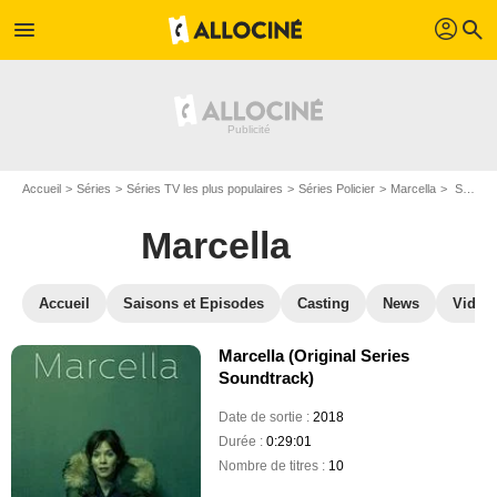
profil
menu
search
Accueil
Séries
Séries TV les plus populaires
Séries Policier
Marcella
Soundtracks Marcella
Marcella
Accueil
Saisons et Episodes
Casting
News
Vidéo
Marcella (Original Series
Soundtrack)
Date de sortie :
2018
Durée :
0:29:01
Nombre de titres :
10