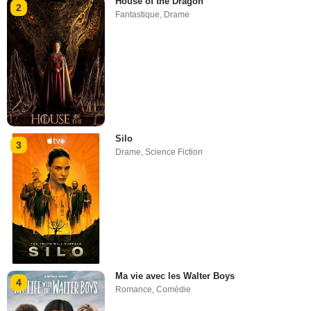
House of the Dragon
2
Fantastique
,
Drame
Silo
3
Drame
,
Science Fiction
Ma vie avec les Walter Boys
4
Romance
,
Comédie