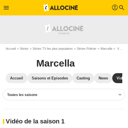
profil
menu
search
Accueil
Séries
Séries TV les plus populaires
Séries Policier
Marcella
Vidéos Marcella
Marcella
Accueil
Saisons et Episodes
Casting
News
Vidéo
Toutes les saisons
Vidéo de la saison 1