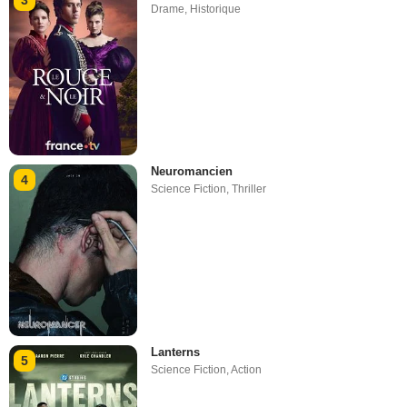
3
Drame
,
Historique
Neuromancien
4
Science Fiction
,
Thriller
Lanterns
5
Science Fiction
,
Action