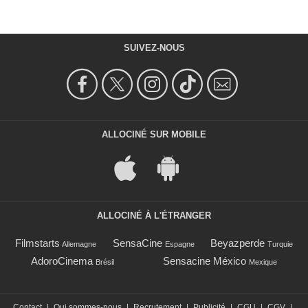
SUIVEZ-NOUS
ALLOCINÉ SUR MOBILE
ALLOCINÉ À L'ÉTRANGER
Filmstarts
SensaCine
Beyazperde
Allemagne
Espagne
Turquie
AdoroCinema
Sensacine México
Brésil
Mexique
Contact
|
Qui sommes-nous
|
Recrutement
|
Publicité
|
CGU
|
CGV
|