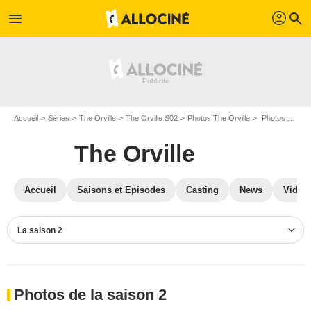
profil
menu
search
Accueil
Séries
The Orville
The Orville S02
Photos The Orville
Photos The Orville S02
The Orville
Accueil
Saisons et Episodes
Casting
News
Vidéo
La saison 2
Photos de la saison 2