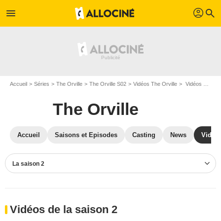
profil
menu
search
Accueil
Séries
The Orville
The Orville S02
Vidéos The Orville
Vidéos The Orville S02
The Orville
Accueil
Saisons et Episodes
Casting
News
Vidéo
La saison 2
Vidéos de la saison 2