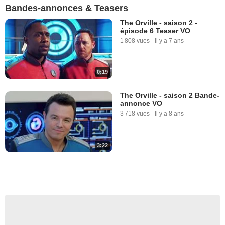
Bandes-annonces & Teasers
The Orville - saison 2 -
épisode 6 Teaser VO
1 808 vues
-
Il y a 7 ans
0:19
The Orville - saison 2 Bande-
annonce VO
3 718 vues
-
Il y a 8 ans
3:22