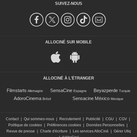
SUIVEZ-NOUS
ALLOCINÉ SUR MOBILE
ALLOCINÉ À L'ÉTRANGER
Filmstarts
SensaCine
Beyazperde
Allemagne
Espagne
Turquie
AdoroCinema
Sensacine México
Brésil
Mexique
Contact
|
Qui sommes-nous
|
Recrutement
|
Publicité
|
CGU
|
CGV
|
Politique de cookies
|
Préférences cookies
|
Données Personnelles
|
Revue de presse
|
Charte d'écriture
|
Les services AlloCiné
|
Gérer Utiq