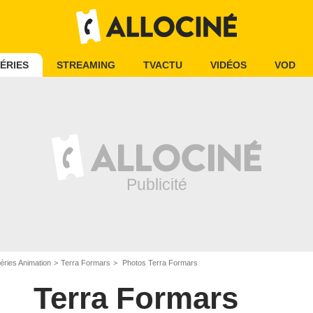
ÉRIES
STREAMING
TVACTU
VIDÉOS
VOD
éries Animation
Terra Formars
Photos Terra Formars
Terra Formars