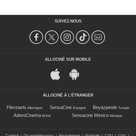
SUIVEZ-NOUS
ALLOCINÉ SUR MOBILE
ALLOCINÉ À L'ÉTRANGER
Filmstarts
SensaCine
Beyazperde
Allemagne
Espagne
Turquie
AdoroCinema
Sensacine México
Brésil
Mexique
Contact
|
Qui sommes-nous
|
Recrutement
|
Publicité
|
CGU
|
CGV
|