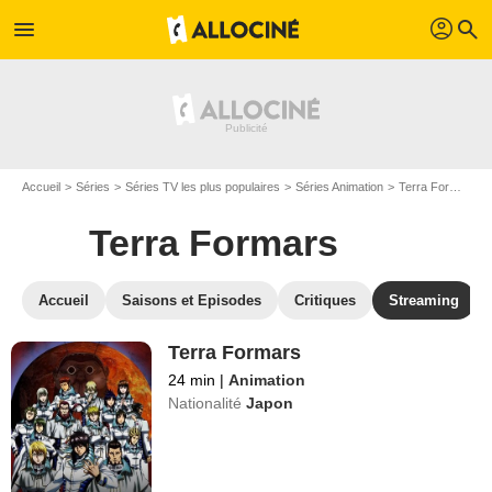
profil
menu
search
Accueil
Séries
Séries TV les plus populaires
Séries Animation
Terra Formars
Terra Formars
Accueil
Saisons et Episodes
Critiques
Streaming
Terra Formars
24 min
|
Animation
Nationalité
Japon