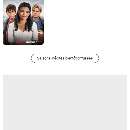
Saisons inédites bientôt diffusées