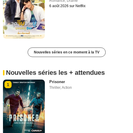
Romance
,
Drame
6 août 2026 sur Netflix
Nouvelles séries en ce moment à la TV
Nouvelles séries les + attendues
Prisoner
1
Thriller
,
Action