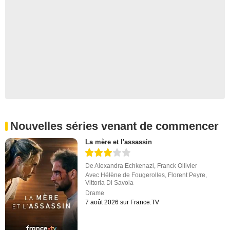
Nouvelles séries venant de commencer
La mère et l'assassin
De
Alexandra Echkenazi
,
Franck Ollivier
Avec
Hélène de Fougerolles
,
Florent Peyre
,
Vittoria Di Savoia
Drame
7 août 2026 sur France.TV