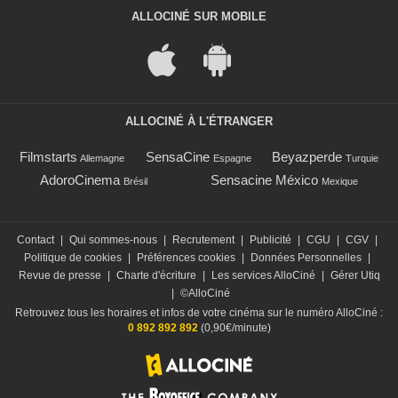
ALLOCINÉ SUR MOBILE
ALLOCINÉ À L'ÉTRANGER
Filmstarts
SensaCine
Beyazperde
Allemagne
Espagne
Turquie
AdoroCinema
Sensacine México
Brésil
Mexique
Contact
|
Qui sommes-nous
|
Recrutement
|
Publicité
|
CGU
|
CGV
|
Politique de cookies
|
Préférences cookies
|
Données Personnelles
|
Revue de presse
|
Charte d'écriture
|
Les services AlloCiné
|
Gérer Utiq
|
©AlloCiné
Retrouvez tous les horaires et infos de votre cinéma sur le numéro AlloCiné :
0 892 892 892
(0,90€/minute)