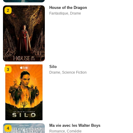
House of the Dragon
2
Fantastique
,
Drame
Silo
3
Drame
,
Science Fiction
Ma vie avec les Walter Boys
4
Romance
,
Comédie