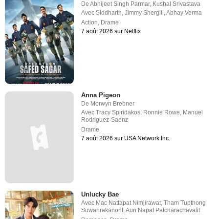
De
Abhijeet Singh Parmar
,
Kushal Srivastava
Avec
Siddharth
,
Jimmy Shergill
,
Abhay Verma
Action
,
Drame
7 août 2026 sur Netflix
Anna Pigeon
De
Morwyn Brebner
Avec
Tracy Spiridakos
,
Ronnie Rowe
,
Manuel
Rodriguez-Saenz
Drame
7 août 2026 sur USA Network Inc.
Unlucky Bae
Avec
Mac Nattapat Nimjirawat
,
Tham Tupthong
Suwanrakanont
,
Aun Napat Patcharachavalit