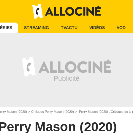
ÉRIES
STREAMING
TVACTU
VIDÉOS
VOD
erry Mason (2020)
Critiques Perry Mason (2020)
Perry Mason (2020) : Critiques de la
Perry Mason (2020)