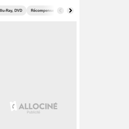
Blu-Ray, DVD
Récompenses
Photos
Secrets de tournage