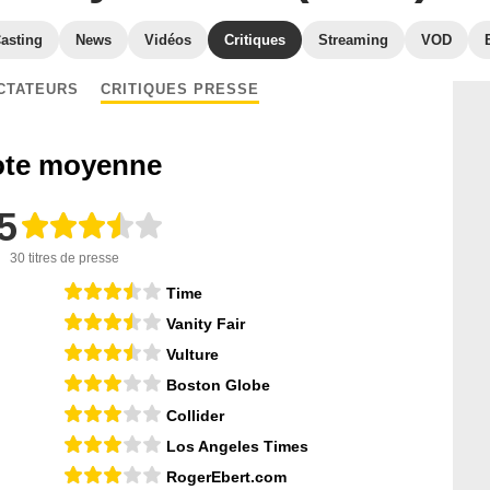
asting
News
Vidéos
Critiques
Streaming
VOD
CTATEURS
CRITIQUES PRESSE
te moyenne
5
30 titres de presse
Time
Vanity Fair
Vulture
Boston Globe
Collider
Los Angeles Times
RogerEbert.com