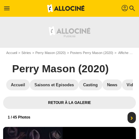
profil
menu
search
Accueil
Séries
Perry Mason (2020)
Posters Perry Mason (2020)
Affiche Perry Mason (2020)
Perry Mason (2020)
Accueil
Saisons et Episodes
Casting
News
Vidéo
RETOUR À LA GALERIE
1
/ 45 Photos