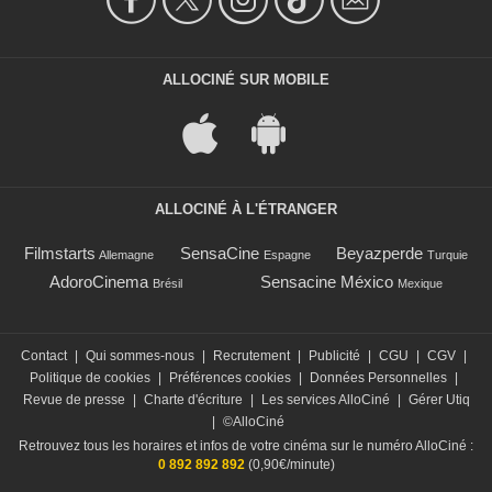
ALLOCINÉ SUR MOBILE
ALLOCINÉ À L'ÉTRANGER
Filmstarts
SensaCine
Beyazperde
Allemagne
Espagne
Turquie
AdoroCinema
Sensacine México
Brésil
Mexique
Contact
|
Qui sommes-nous
|
Recrutement
|
Publicité
|
CGU
|
CGV
|
Politique de cookies
|
Préférences cookies
|
Données Personnelles
|
Revue de presse
|
Charte d'écriture
|
Les services AlloCiné
|
Gérer Utiq
|
©AlloCiné
Retrouvez tous les horaires et infos de votre cinéma sur le numéro AlloCiné :
0 892 892 892
(0,90€/minute)