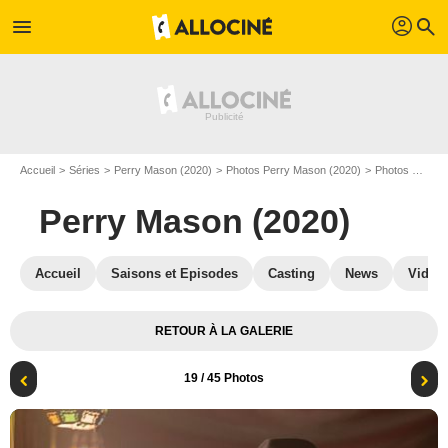
profil
menu
search
Accueil
Séries
Perry Mason (2020)
Photos Perry Mason (2020)
Photos Perry Mason (2020) S02
Perry Mason (2020)
Accueil
Saisons et Episodes
Casting
News
Vidéo
RETOUR À LA GALERIE
19
/ 45 Photos