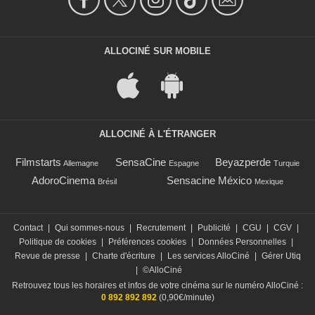
ALLOCINÉ SUR MOBILE
ALLOCINÉ À L'ÉTRANGER
Filmstarts
SensaCine
Beyazperde
Allemagne
Espagne
Turquie
AdoroCinema
Sensacine México
Brésil
Mexique
Contact
|
Qui sommes-nous
|
Recrutement
|
Publicité
|
CGU
|
CGV
|
Politique de cookies
|
Préférences cookies
|
Données Personnelles
|
Revue de presse
|
Charte d'écriture
|
Les services AlloCiné
|
Gérer Utiq
|
©AlloCiné
Retrouvez tous les horaires et infos de votre cinéma sur le numéro AlloCiné :
0 892 892 892
(0,90€/minute)